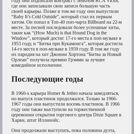
году они подписали контракт с лейблом RCA Victor,
где они записывали свои записи большую часть
своей карьеры. Позже в том же году они выпустили
“Baby It’s Cold Outside”, который стал их первым
хитом. Он попал в Топ-40 поп-чарта Billboard на 22-м
месте. За песней последовали более успешные хиты,
такие как “(How Much) is that Hound Dog in the
Window”, который достиг 17-го места в поп-музыке в
1953 году, и “Битва при Кукамонга”, которая достигла
14-го места в поп-музыке в 1959 году. В том же году
их пародия на хит Джонни Хортона “Битва за Новый
Орлеан” получила премию Грэмми за лучшее
комедийное исполнение.
Последующие годы
В 1960-х карьера Homer & Jethro начала замедляться,
но выпуск пластинок продолжался. Только за 1966-
1967 годы они выпустили восемь пластинок. В 1966
году они также выступили на торжественной
церемонии открытия торгового центра Dixie Square в
Харви, штат Иллинойс.
Они продолжали выступать, пока половина дуэта,