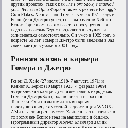
других проектах, таких как
The Ford Show, в главной
роли Теннесси Эрни Форд
, а также в рекламе Kellogg’s
Corn Flakes. Хейнс – или Гомер – умер в 1971 году, и
Бернс (или Джетро) ушел, сначала заменив Хейнса
Кеном Эдисоном, но этот состав просуществовал
недолго, поэтому Бернс продолжил выступать и
записываться самостоятельно. Он умер в 1989 году в
возрасте 68 лет. Гомер и Джетро были введены в Зал
славы кантри-музыки в 2001 году.
Ранняя жизнь и карьера
Гомера и Джетро
Генри Д. Хейс (27 июля 1918- 7 августа 1971) и
Кеннет К. Бернс (10 марта 1923- 4 февраля 1989) —
американский кантри-дуэт, известный в народе как
Гомер и ДжетроБоты, родившиеся и выросшие в
Теннесси. Они познакомились во время
прослушивания для местной радиостанции WNOX-
AMи начали играть вместе. Хейнс играл на гитаре, в
то время как Бернс играл на мандолине и банджо.
Программный директор Лоуэлл Бланчард дал их
первым сценическим псевдонимам Джуниор и Чувак