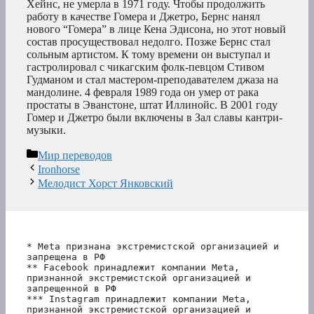
Хейнс, не умерла в 1971 году. Чтобы продолжить
работу в качестве Гомера и Джетро, Бернс нанял
нового “Гомера” в лице Кена Эдисона, но этот новый
состав просуществовал недолго. Позже Бернс стал
сольным артистом. К тому времени он выступал и
гастролировал с чикагским фолк-певцом Стивом
Гудманом и стал мастером-преподавателем джаза на
мандолине. 4 февраля 1989 года он умер от рака
простаты в Эванстоне, штат Иллинойс. В 2001 году
Гомер и Джетро были включены в Зал славы кантри-
музыки.
Рубрики
Мир переводов
Ironhorse
Мелодист Хорст Янковский
* Meta признана экстремистской организацией и 
запрещена в РФ
** Facebook принадлежит компании Meta, 
признанной экстремистской организацией и 
запрещенной в РФ
*** Instagram принадлежит компании Meta, 
признанной экстремистской организацией и 