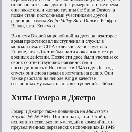
(произносится как “дуд-и”). Примерно в то же время
они также стали частью группы the String Dusters, а
позже стали постоянными участниками другой
радиопрограммы
Renfro Valley Barn Dance
в Ренфро-
Вэлли, штат Кентукки.
Во время Второй мировой войны дуэт на некоторое
время приостановил выступления и служил в
морской пехоте США отдельно; Хейс служил в
Европе, пока Джетро был на тихоокеанском театре
военных действий. Позже эти двое были уволены со
своих соответствующих обязанностей и
воссоединились в Ноксвилле в 1945 году. Два года
спустя они снова начали выступать на радио. Они
также работали на лейбле King в качестве
сессионных музыкантов для выступлений лейбла.
Хиты Гомера и Джетро
Гомер и Джетро также появились на
Midwestern
Hayride
WLW-AM в Цинциннати, штат Огайо,
исполнив несколько поп-мелодий в комедийных и
преувеличенных деревенских исполнениях.В 1949