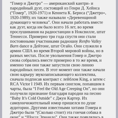
“Гомер и Джетро” — американский кантри- и
пародийный дуэт, состоящий из Генри Д. Хейнса
(“Гомер”, 1920-1971) и Кеннета К. Бернса (“Джетро»,
1920-1989); их также называли «Деревенщиной
думающего человека”. Они начали работать вместе
как дуэт, когда им было всего 16 лет, во время
прослушивания на радиостанции в Ноксвилле, штат
Теннесси. Примерно три года спустя они стали
постоянными участниками радиошоу
Renfro Valley
Barn
dance в Дейтоне, штат Огайо. Они служили в
армии США во время Второй мировой войны, но в
разных местах. После увольнения Гомер и Джетро
снова собрались вместе примерно в то же время, и
именно там они также запустили свою линию
пародийных песен. В этот момент они также начали
свою карьеру звукозаписывающего коллектива,
сначала подписав контракт с лейблом King, а затем с
RCA Victor I 1949. Их первым синглом, попавшим в
чарты, была “I Feel the Old Age Creeping On”, но они
получили признание благодаря пародии на песню
“Baby It’s Cold Outside” с Джун Картер. Их
самоуничижительный юмор пришелся по душе
аудитории. Другими известными хитами Гомера и
Джетро были “(Сколько стоит) эта гончая собака в
окне” и “Шоссе Эрнандо”. Они также появлялись в