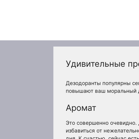
Перейти
к
содержимому
Удивительные пр
Дезодоранты популярны сег
повышают ваш моральный ду
Аромат
Это совершенно очевидно. 
избавиться от нежелательно
дня. К счастью, сейчас ест