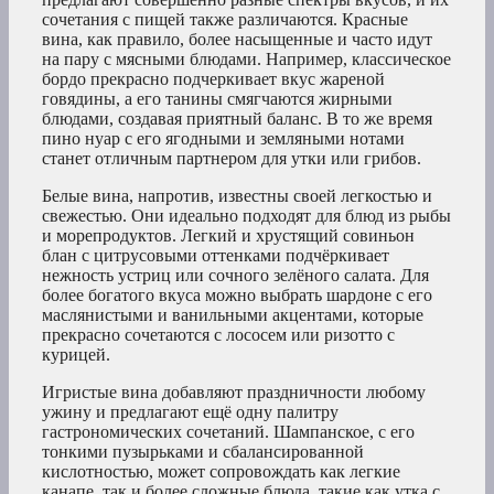
сочетания с пищей также различаются. Красные
вина, как правило, более насыщенные и часто идут
на пару с мясными блюдами. Например, классическое
бордо прекрасно подчеркивает вкус жареной
говядины, а его танины смягчаются жирными
блюдами, создавая приятный баланс. В то же время
пино нуар с его ягодными и земляными нотами
станет отличным партнером для утки или грибов.
Белые вина, напротив, известны своей легкостью и
свежестью. Они идеально подходят для блюд из рыбы
и морепродуктов. Легкий и хрустящий совиньон
блан с цитрусовыми оттенками подчёркивает
нежность устриц или сочного зелёного салата. Для
более богатого вкуса можно выбрать шардоне с его
маслянистыми и ванильными акцентами, которые
прекрасно сочетаются с лососем или ризотто с
курицей.
Игристые вина добавляют праздничности любому
ужину и предлагают ещё одну палитру
гастрономических сочетаний. Шампанское, с его
тонкими пузырьками и сбалансированной
кислотностью, может сопровождать как легкие
канапе, так и более сложные блюда, такие как утка с