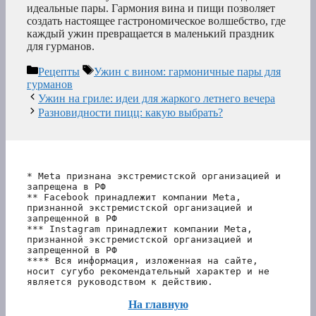
идеальные пары. Гармония вина и пищи позволяет
создать настоящее гастрономическое волшебство, где
каждый ужин превращается в маленький праздник
для гурманов.
Рубрики
Метки
Рецепты
Ужин с вином: гармоничные пары для
гурманов
Ужин на гриле: идеи для жаркого летнего вечера
Разновидности пицц: какую выбрать?
* Meta признана экстремистской организацией и 
запрещена в РФ
** Facebook принадлежит компании Meta, 
признанной экстремистской организацией и 
запрещенной в РФ
*** Instagram принадлежит компании Meta, 
признанной экстремистской организацией и 
запрещенной в РФ 
**** Вся информация, изложенная на сайте, 
носит сугубо рекомендательный характер и не 
является руководством к действию.
На главную