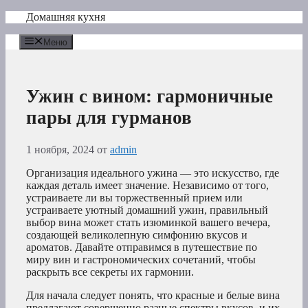
Перейти
Домашняя кухня
к
содержимому
Меню
Ужин с вином: гармоничные
пары для гурманов
1 ноября, 2024
от
admin
Организация идеального ужина — это искусство, где
каждая деталь имеет значение. Независимо от того,
устраиваете ли вы торжественный прием или
устраиваете уютный домашний ужин, правильный
выбор вина может стать изюминкой вашего вечера,
создающей великолепную симфонию вкусов и
ароматов. Давайте отправимся в путешествие по
миру вин и гастрономических сочетаний, чтобы
раскрыть все секреты их гармонии.
Для начала следует понять, что красные и белые вина
предлагают совершенно разные спектры вкусов, и их