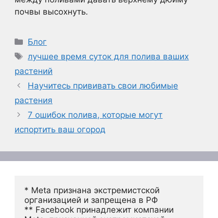
почвы высохнуть.
Рубрики
Блог
Метки
лучшее время суток для полива ваших
растений
Научитесь прививать свои любимые
растения
7 ошибок полива, которые могут
испортить ваш огород
* Meta признана экстремистской 
организацией и запрещена в РФ
** Facebook принадлежит компании 