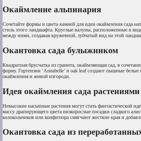
Окаймление альпинария
Сочетайте формы и цвета камней для идеи окаймления сада 
стиль этого ландшафта. Круглые валуны, расположенные в вид
между ними, создавая кружевной, зубчатый вид на этой ландш
Окантовка сада булыжником
Квадратная брусчатка из гранита, окаймляющая сад, в сочетан
форму. Гортензии ‘Annabelle’ и oak leaf создают пышные белы
окаймления и живой изгороди.
Идея окаймления сада растениями
Невысокие насыпные растения могут стать фантастической ид
массу драпирующего цвета низкорослые посадки сладкого алисс
колокольчиков или конфитюра смягчают жесткие края и добавл
Окантовка сада из переработанны