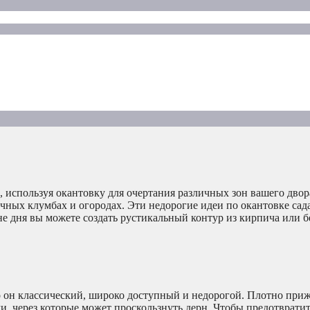
 используя окантовку для очертания различных зон вашего двор
ных клумбах и огородах. Эти недорогие идеи по окантовке сад
не дня вы можете создать рустикальный контур из кирпича или 
о он классический, широко доступный и недорогой. Плотно при
, через которые может проскользнуть дерн. Чтобы предотвратит