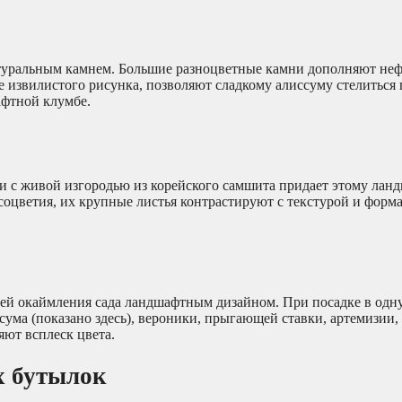
натуральным камнем. Большие разноцветные камни дополняют н
е извилистого рисунка, позволяют сладкому алиссуму стелиться 
афтной клумбе.
ии с живой изгородью из корейского самшита придает этому лан
е соцветия, их крупные листья контрастируют с текстурой и фор
еей окаймления сада ландшафтным дизайном. При посадке в од
ума (показано здесь), вероники, прыгающей ставки, артемизии,
яют всплеск цвета.
х бутылок