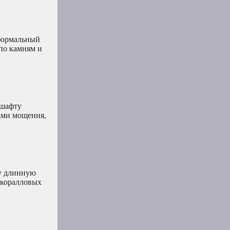
еформальный
по камням и
дшафту
мами мощения,
ну длинную
 коралловых