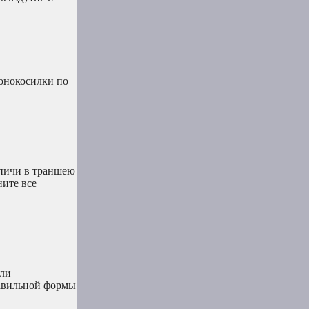
зонокосилки по
рпичи в траншею
ните все
или
равильной формы