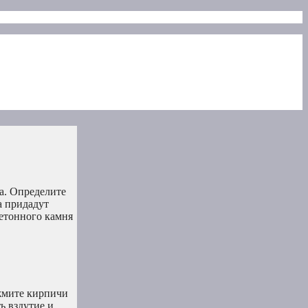
а. Определите
а придадут
бетонного камня
жмите кирпичи
ь вздутие и