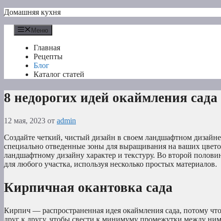
Перейти
Домашняя кухня
к
содержимому
Меню
Главная
Рецепты
Блог
Каталог статей
8 недорогих идей окаймления сада
12 мая, 2023
от
admin
Создайте четкий, чистый дизайн в своем ландшафтном дизайне,
специально отведенные зоны для выращивания на ваших цветоч
ландшафтному дизайну характер и текстуру. Во второй полови
для любого участка, используя несколько простых материалов.
Кирпичная окантовка сада
Кирпич — распространенная идея окаймления сада, потому чт
друг к другу, чтобы свести к минимуму промежутки между ними