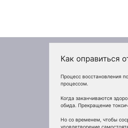
Перейти
к
содержимому
Как оправиться о
Процесс восстановления п
процессом.
Когда заканчиваются здоро
обида. Прекращение токсич
Но со временем, чтобы сос
удовлетворение самостоят