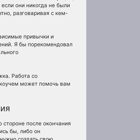
 если они никогда не были
тно, разговаривая с кем-
ависимые привычки и
ений. Я бы порекомендовал
ального
ка. Работа со
-коучем может помочь вам
ния
о стороне после окончания
ись бы, либо он
 нужно создать свою