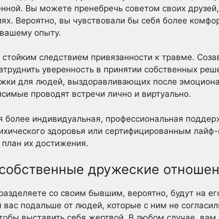
енной. Вы можете пренебречь советом своих друзей,
ях. Вероятно, вы чувствовали бы себя более комфор
 вашему опыту.
 стойким следствием привязанности к травме. Соз
атруднить уверенность в принятии собственных реш
ржки для людей, выздоравливающих после эмоцион
симые проводят встречи лично и виртуально.
я более индивидуальная, профессиональная поддерж
сихического здоровья или сертифицированным лайф
 план их достижения.
и собственные дружеские отноше
разделяете со своим бывшим, вероятно, будут на ег
 вас подальше от людей, которые с ним не согласил
тобы выставить себя жертвой. В любом случае, вам