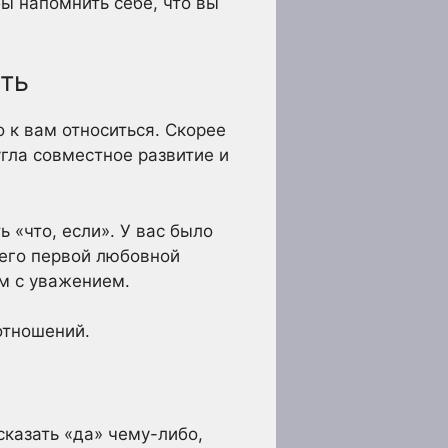
ы напомнить себе, что вы
ть
о к вам относиться. Скорее
угла совместное развитие и
 «что, если». У вас было
 его первой любовной
ам с уважением.
отношений.
казать «да» чему-либо,