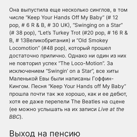
Она выпустила еще несколько синглов, в том
числе “Keep Your Hands Off My Baby” (# 12
pop, # 6 R & B, # 30 UK), “Swinging on a Star”
(# 38 pop), “Let’s Turkey Trot (#20 pop, # 16 R &
B, # 13Великобритания) и “Old Smokey
Locomotion” (#48 pop), который прошел
достаточно прилично. Однако ни один из них
не повторил успех “The Loco-Motion”. За
исключением “Swingin’ on a Star”, все хиты
Маленькой Евы были написаны Гоффин-
Кингом. Песня “Keep Your Hands off My Baby”
прошла почти так же хорошо, как и ее дебют,
хотя ее даже перепели The Beatles на сцене
(ее можно услышать на их записи
Live at the
BBC
).
Выход на пенсию