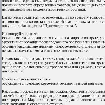
понятные и содержат минимум лазеек и исключений, которые мог
политики возврата определенных товаров, вы должны дать со
неправильной или неудовлетворительной доставки.
Вы должны убедиться, что рекомендации по возврату товаров 
на свои правила возврата в разделе оформления заказа процес
покупки, добавив раздел “Просмотреть заказ”.
Инициируйте процесс
Если вы все-таки обращаете внимание на запрос о возврате, у
эффективной команды послепродажного обслуживания клиентов
общение максимально плавным, самостоятельно отслеживая поку
не так с продуктом, когда они его купили и так далее.
Предоставьте почтовую этикетку с предоплатой и предваритель
сегодня клиенты могут злоупотреблять квитанциями о возврат
лучше сделано с помощью цифрового чека или QR-кода. Таким
информацию.
Обеспечьте постоянную связь
обсуждение с помощью красочных речевых пузырей над ними
Как только процесс начнется, вы должны обеспечить постоянн
задачей которой является регулярное информирование клиентов 
интегрирована. Маркетологи, отделы продаж и логистики такж
свои кампании и операции в будущем.