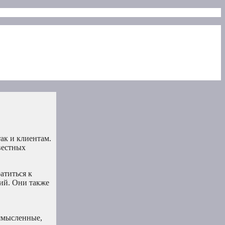
ак и клиентам.
вестных
атиться к
ий. Они также
усмысленные,