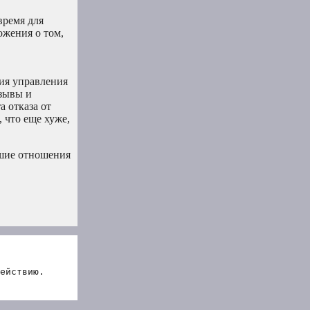
время для
ожения о том,
ция управления
тзывы и
 отказа от
 что еще хуже,
чшие отношения
ействию.