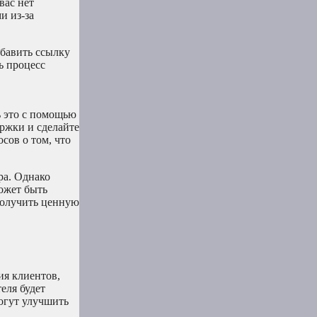
вас нет
и из-за
обавить ссылку
ь процесс
ь это с помощью
ржки и сделайте
сов о том, что
ра. Однако
ожет быть
получить ценную
ия клиентов,
еля будет
огут улучшить