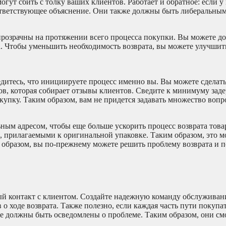
ут сбить с толку ваших клиентов. Работает и обратное: если у 
ответствующее объяснение. Они также должны быть либеральным
прозрачны на протяжении всего процесса покупки. Вы можете д
са. Чтобы уменьшить необходимость возврата, вы можете улучшит
бедитесь, что инициируете процесс именно вы. Вы можете сделат
, которая собирает отзывы клиентов. Сведите к минимуму заде
пку. Таким образом, вам не придется задавать множество вопро
ным адресом, чтобы еще больше ускорить процесс возврата това
е, прилагаемыми к оригинальной упаковке. Таким образом, это м
 образом, вы по-прежнему можете решить проблему возврата и 
ый контакт с клиентом. Создайте надежную команду обслуживан
о ходе возврата. Также полезно, если каждая часть пути покупат
е должны быть осведомлены о проблеме. Таким образом, они см