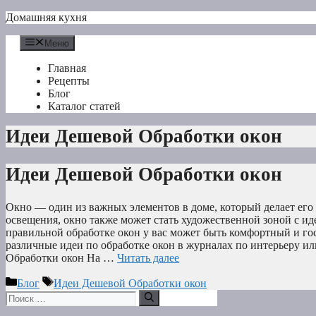
Перейти
Домашняя кухня
к
содержимому
Меню
Главная
Рецепты
Блог
Каталог статей
Идеи Дешевой Обработки окон
Идеи Дешевой Обработки окон
Окно — один из важных элементов в доме, который делает ег
освещения, окно также может стать художественной зоной с и
правильной обработке окон у вас может быть комфортный и г
различные идеи по обработке окон в журналах по интерьеру ил
Обработки окон На …
Читать далее
Рубрики
Метки
Блог
Идеи Дешевой Обработки окон
Поиск: