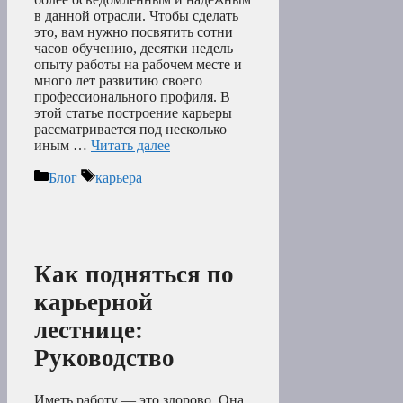
в данной отрасли. Чтобы сделать
это, вам нужно посвятить сотни
часов обучению, десятки недель
опыту работы на рабочем месте и
много лет развитию своего
профессионального профиля. В
этой статье построение карьеры
рассматривается под несколько
иным …
Читать далее
Рубрики
Метки
Блог
карьера
Как подняться по
карьерной
лестнице:
Руководство
Иметь работу — это здорово. Она