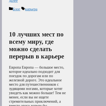
далее
Рубрики
Метки
Блог
карьера
10 лучших мест по
всему миру, где
можно сделать
перерыв в карьере
Европа Европа — большое место,
которое идеально подходит для
поездок по дорогам или по
железной дороге. Это идеальное
место для путешественников с
зудящими ногами, которые хотят
увидеть как можно больше! Тем не
менее, если вы не ищете
стремительных приключений, а
вместо этого хотели бы