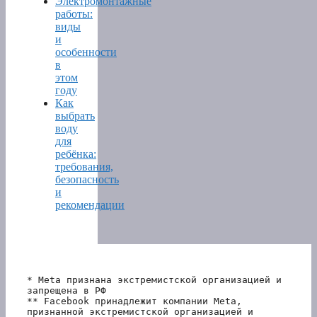
Электромонтажные
работы:
виды
и
особенности
в
этом
году
Как
выбрать
воду
для
ребёнка:
требования,
безопасность
и
рекомендации
* Meta признана экстремистской организацией и 
запрещена в РФ
** Facebook принадлежит компании Meta, 
признанной экстремистской организацией и 