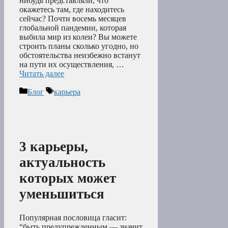
нибудь представляли, что
окажетесь там, где находитесь
сейчас? Почти восемь месяцев
глобальной пандемии, которая
выбила мир из колеи? Вы можете
строить планы сколько угодно, но
обстоятельства неизбежно встанут
на пути их осуществления, …
Читать далее
Рубрики
Метки
Блог
карьера
3 карьеры,
актуальность
которых может
уменьшиться
Популярная пословица гласит:
“быть предупрежденным — значит