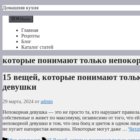
Перейти
Домашняя кухня
к
содержимому
Меню
Главная
Рецепты
Блог
Каталог статей
которые понимают только непоко
15 вещей, которые понимают толь
девушки
29 марта, 2024
от
admin
Непокорная девушка — это не просто та, кто нарушает правила.
собственные и живет по максимуму, независимо от того, что 
непокорной девушки в том, что она боец и цветок в одном лице
не пугает напористая женщина. Некоторые могут даже …
Читат
Рубрики
Метки