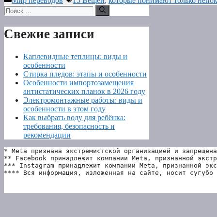
Мир переводов
15 Вещей
,
которые понимают только непо
Поиск:
Свежие записи
Каплевидные теплицы: виды и
особенности
Стирка пледов: этапы и особенности
Особенности импортозамещения
антистатических планок в 2026 году
Электромонтажные работы: виды и
особенности в этом году
Как выбрать воду для ребёнка:
требования, безопасность и
рекомендации
* Meta признана экстремистской организацией и запрещена
** Facebook принадлежит компании Meta, признанной экстр
*** Instagram принадлежит компании Meta, признанной экс
**** Вся информация, изложенная на сайте, носит сугубо 