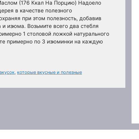
аслом (176 Ккал На Порцию) Надоело
дерея в качестве полезного
сохраняя при этом полезность, добавив
 и изюма. Возьмите всего два стебля
римерно 1 столовой ложкой натурального
ьте примерно по 3 изюминки на каждую
акусок
,
которые вкусные и полезные