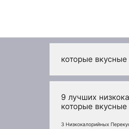
Перейти
к
содержимому
которые вкусные
9 лучших низкок
которые вкусные
3 Низкокалорийных Перекус