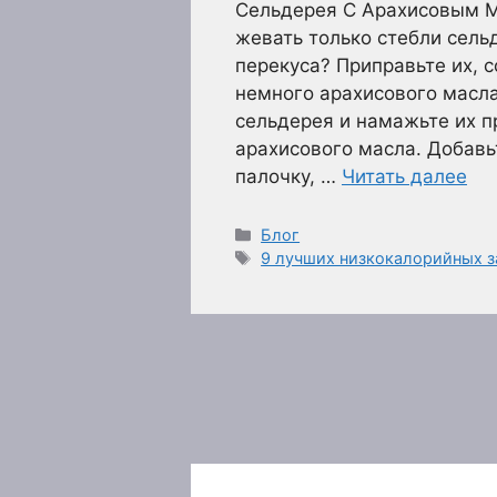
Сельдерея С Арахисовым М
жевать только стебли сель
перекуса? Приправьте их, 
немного арахисового масла
сельдерея и намажьте их п
арахисового масла. Добав
палочку, …
Читать далее
Рубрики
Блог
Метки
9 лучших низкокалорийных з