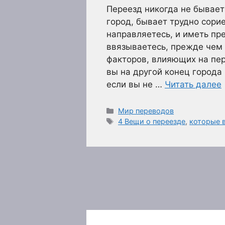
Переезд никогда не бывает
город, бывает трудно сорие
направляетесь, и иметь пре
ввязываетесь, прежде чем
факторов, влияющих на пер
вы на другой конец города 
если вы не …
Читать далее
Рубрики
Мир переводов
Метки
4 Вещи о переезде
,
которые 