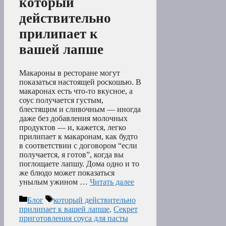
который
действительно
прилипает к
вашей лапше
Макароны в ресторане могут
показаться настоящей роскошью. В
макаронах есть что-то вкусное, а
соус получается густым,
блестящим и сливочным — иногда
даже без добавления молочных
продуктов — и, кажется, легко
прилипает к макаронам, как будто
в соответствии с договором “если
получается, я готов”, когда вы
поглощаете лапшу. Дома одно и то
же блюдо может показаться
унылым ужином …
Читать далее
Рубрики
Метки
Блог
который действительно
прилипает к вашей лапше
,
Секрет
приготовления соуса для пасты