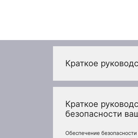
Перейти
к
содержимому
Краткое руковод
Краткое руковод
безопасности ва
Обеспечение безопасности