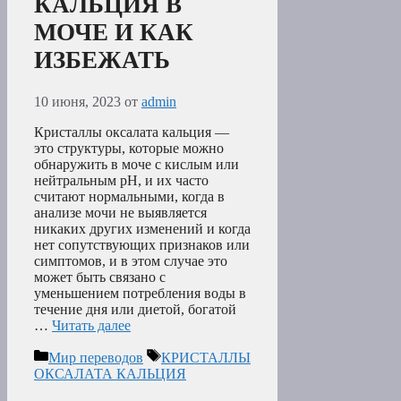
КАЛЬЦИЯ В
МОЧЕ И КАК
ИЗБЕЖАТЬ
10 июня, 2023
от
admin
Кристаллы оксалата кальция —
это структуры, которые можно
обнаружить в моче с кислым или
нейтральным рН, и их часто
считают нормальными, когда в
анализе мочи не выявляется
никаких других изменений и когда
нет сопутствующих признаков или
симптомов, и в этом случае это
может быть связано с
уменьшением потребления воды в
течение дня или диетой, богатой
…
Читать далее
Рубрики
Метки
Мир переводов
КРИСТАЛЛЫ
ОКСАЛАТА КАЛЬЦИЯ