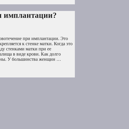
ри имплантации?
кровотечение при имплантации. Это
репляется к стенке матки. Когда это
ду стенками матки при ее
алища в виде крови. Как долго
ины. У большинства женщин …