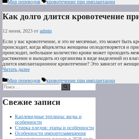
Рубрики
Метки
Мир переводов
кровотечение при имплантации
Как долго длится кровотечение п
12 июня, 2023
от
admin
Если у вас кровотечение, и это не месячные, это может быть 
происходит, когда яйцеклетка женщины оплодотворяется и прик
происходит, небольшое количество крови может проходить меж
растяжении и выходить из организма в виде выделений из влаг
длится имплантационное кровотечение? Это зависит от женщ
Читать далее
Рубрики
Метки
Мир переводов
кровотечение при имплантации
Поиск:
Свежие записи
Каплевидные теплицы: виды и
особенности
Стирка пледов: этапы и особенности
Особенности импортозамещения
антистатических планок в 2026 году