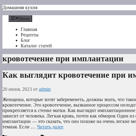
Перейти
Домашняя кухня
к
содержимому
Меню
Главная
Рецепты
Блог
Каталог статей
кровотечение при имплантации
Как выглядит кровотечение при 
20 июня, 2023
от
admin
Женщины, которые хотят забеременеть, должны знать, что так
кровотечение. Это кровотечение, вызванное процессом оплодот
прикрепляется к стенке матки. Как выглядит имплантационное
зависит от человека. Легкая кровь, почти как обморок Один из
имплантации — это сказать, что оно похоже на очень легкие ме
темная. Если …
Читать далее