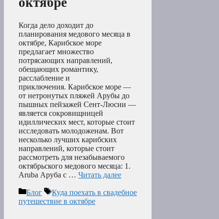
октябре
Когда дело доходит до
планирования медового месяца в
октябре, Карибское море
предлагает множество
потрясающих направлений,
обещающих романтику,
расслабление и
приключения. Карибское море —
от нетронутых пляжей Арубы до
пышных пейзажей Сент-Люсии —
является сокровищницей
идиллических мест, которые стоит
исследовать молодоженам. Вот
несколько лучших карибских
направлений, которые стоит
рассмотреть для незабываемого
октябрьского медового месяца: 1.
Aruba Аруба с …
Читать далее
Рубрики
Метки
Блог
Куда поехать в свадебное
путешествие в октябре