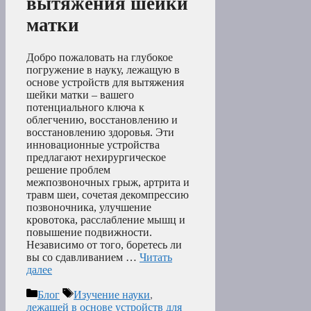
вытяжения шейки
матки
Добро пожаловать на глубокое
погружение в науку, лежащую в
основе устройств для вытяжения
шейки матки – вашего
потенциального ключа к
облегчению, восстановлению и
восстановлению здоровья. Эти
инновационные устройства
предлагают нехирургическое
решение проблем
межпозвоночных грыж, артрита и
травм шеи, сочетая декомпрессию
позвоночника, улучшение
кровотока, расслабление мышц и
повышение подвижности.
Независимо от того, боретесь ли
вы со сдавливанием …
Читать
далее
Рубрики
Метки
Блог
Изучение науки
,
лежащей в основе устройств для