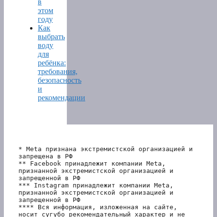
в
этом
году
Как
выбрать
воду
для
ребёнка:
требования,
безопасность
и
рекомендации
* Meta признана экстремистской организацией и 
запрещена в РФ
** Facebook принадлежит компании Meta, 
признанной экстремистской организацией и 
запрещенной в РФ
*** Instagram принадлежит компании Meta, 
признанной экстремистской организацией и 
запрещенной в РФ 
**** Вся информация, изложенная на сайте, 
носит сугубо рекомендательный характер и не 