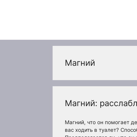
Перейти
к
содержимому
Магний
Магний: расслаб
Магний, что он помогает д
вас ходить в туалет? Спос