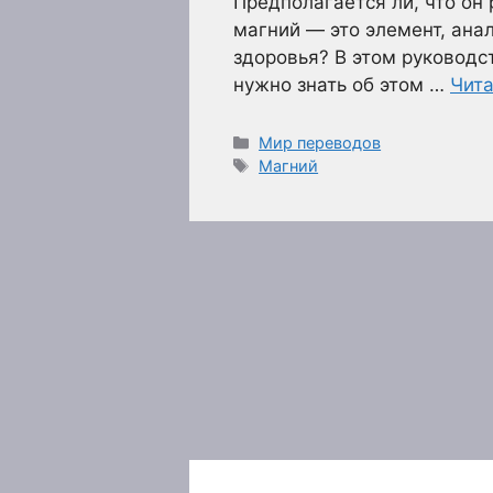
Предполагается ли, что он
магний — это элемент, ана
здоровья? В этом руководс
нужно знать об этом …
Чита
Рубрики
Мир переводов
Метки
Магний