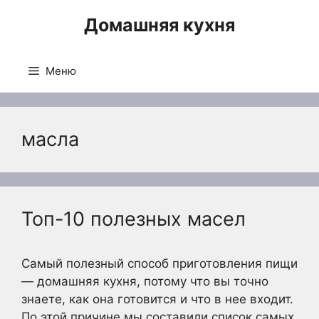
Перейти
Домашняя кухня
к
содержимому
Меню
масла
Топ-10 полезных масел
Самый полезный способ приготовления пищи
— домашняя кухня, потому что вы точно
знаете, как она готовится и что в нее входит.
По этой причине мы составили список самых