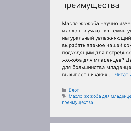
преимущества
Масло жожоба научно извес
масло получают из семян у
натуральный увлажняющий 
вырабатываемое нашей кож
подходящим для потребнос
жожоба для младенцев? Д
для большинства младенцев
вызывает никаких …
Читать
Рубрики
Блог
Метки
Масло жожоба для младенцев
преимущества