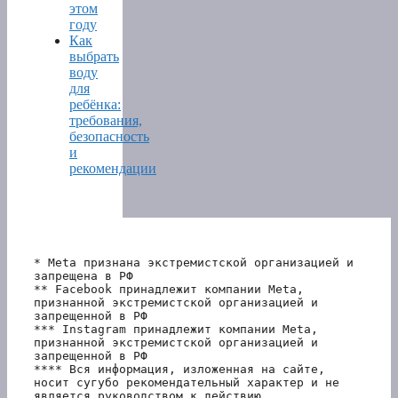
этом
году
Как
выбрать
воду
для
ребёнка:
требования,
безопасность
и
рекомендации
* Meta признана экстремистской организацией и 
запрещена в РФ
** Facebook принадлежит компании Meta, 
признанной экстремистской организацией и 
запрещенной в РФ
*** Instagram принадлежит компании Meta, 
признанной экстремистской организацией и 
запрещенной в РФ 
**** Вся информация, изложенная на сайте, 
носит сугубо рекомендательный характер и не 
является руководством к действию.