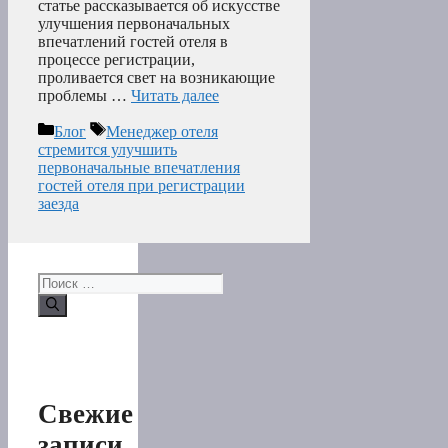
статье рассказывается об искусстве
улучшения первоначальных
впечатлений гостей отеля в
процессе регистрации,
проливается свет на возникающие
проблемы …
Читать далее
Рубрики
Метки
Блог
Менеджер отеля
стремится улучшить
первоначальные впечатления
гостей отеля при регистрации
заезда
Поиск:
Свежие
записи