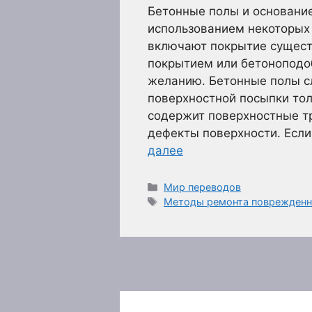
Бетонные полы и основани
использованием некоторых
включают покрытие сущес
покрытием или бетоноподоб
желанию. Бетонные полы с
поверхностной посыпки тол
содержит поверхностные т
дефекты поверхности. Есл
далее
Рубрики
Мир переводов
Метки
Методы ремонта поврежденн