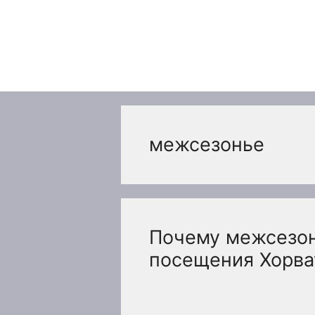
Перейти
к
содержимому
межсезонье
Почему межсезон
посещения Хорва