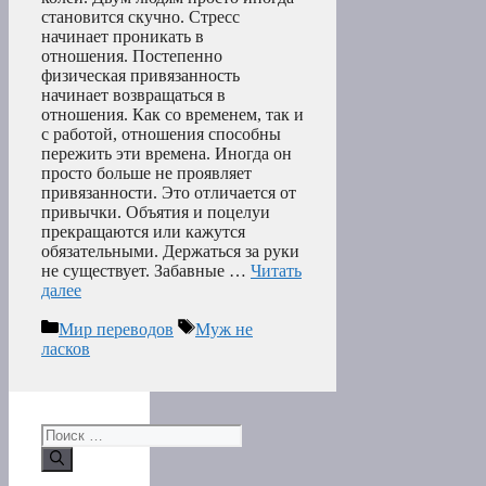
становится скучно. Стресс
начинает проникать в
отношения. Постепенно
физическая привязанность
начинает возвращаться в
отношения. Как со временем, так и
с работой, отношения способны
пережить эти времена. Иногда он
просто больше не проявляет
привязанности. Это отличается от
привычки. Объятия и поцелуи
прекращаются или кажутся
обязательными. Держаться за руки
не существует. Забавные …
Читать
далее
Рубрики
Метки
Мир переводов
Муж не
ласков
Поиск: