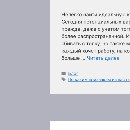
Нелегко найти идеальную к
Сегодня потенциальных ва
прежде, даже с учетом тог
более распространенной. И
сбивать с толку, но также 
каждый хочет работу, на к
больше …
Читать далее
Рубрики
Блог
Метки
По каким признакам из вас п