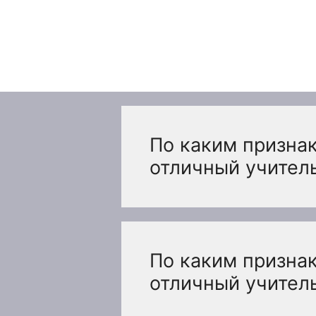
Перейти
к
содержимому
По каким признак
отличный учител
По каким признак
отличный учител