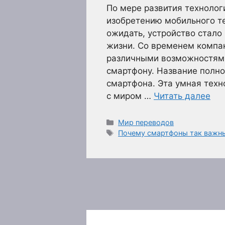
По мере развития технолог
изобретению мобильного те
ожидать, устройство стал
жизни. Со временем компа
различными возможностями
смартфону. Название полн
смартфона. Эта умная техн
с миром …
Читать далее
Рубрики
Мир переводов
Метки
Почему смартфоны так важны