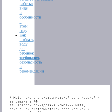
работы:
виды
и
особенности
в
этом
году
Как
выбрать
воду
для
ребёнка:
требования,
безопасность
и
рекомендации
* Meta признана экстремистской организацией и 
запрещена в РФ
** Facebook принадлежит компании Meta, 
признанной экстремистской организацией и 