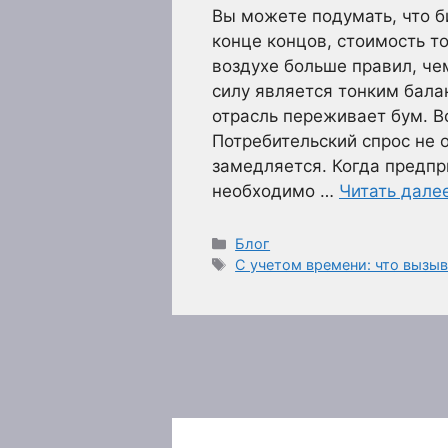
Вы можете подумать, что б
конце концов, стоимость т
воздухе больше правил, че
силу является тонким бал
отрасль переживает бум. В
Потребительский спрос не 
замедляется. Когда предп
необходимо …
Читать дале
Рубрики
Блог
Метки
С учетом времени: что вызы