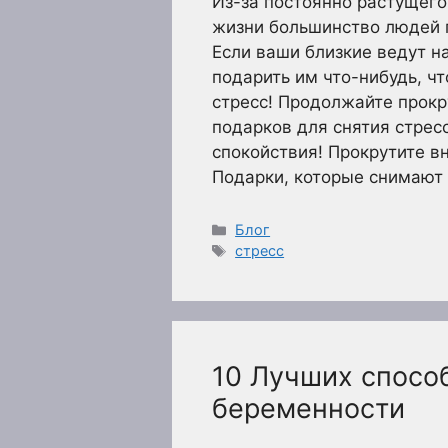
Из-за постоянно растущего
жизни большинство людей 
Если ваши близкие ведут н
подарить им что-нибудь, ч
стресс! Продолжайте прокр
подарков для снятия стрес
спокойствия! Прокрутите в
Подарки, которые снимают
Рубрики
Блог
Метки
стресс
10 Лучших способ
беременности