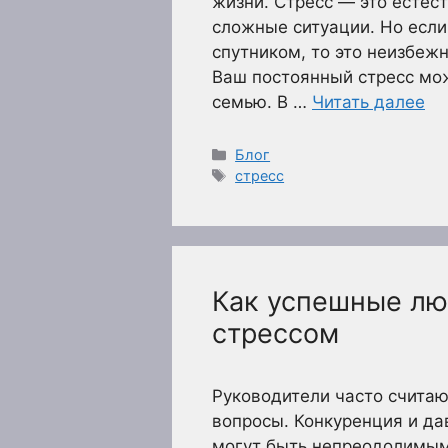
жизни. Стресс — это естес
сложные ситуации. Но если
спутником, то это неизбежн
Ваш постоянный стресс мож
семью. В …
Читать далее
Рубрики
Блог
Метки
стресс
Как успешные лю
стрессом
Руководители часто считают
вопросы. Конкуренция и д
могут быть непреодолимым