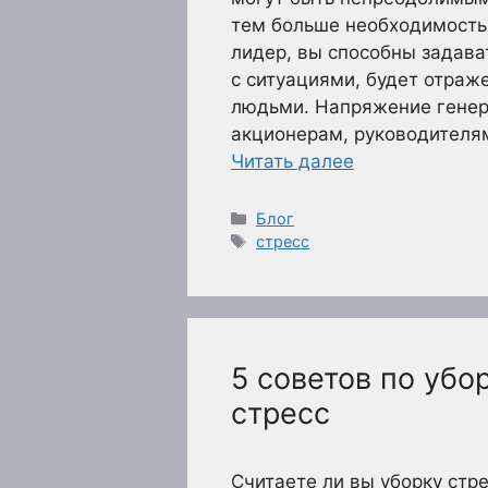
тем больше необходимость 
лидер, вы способны задават
с ситуациями, будет отраж
людьми. Напряжение генер
акционерам, руководителям
Читать далее
Рубрики
Блог
Метки
стресс
5 советов по уб
стресс
Считаете ли вы уборку стр