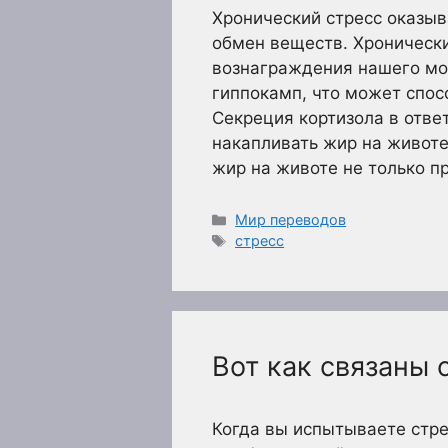
Хронический стресс оказыв
обмен веществ. Хронически
вознаграждения нашего моз
гиппокамп, что может спос
Секреция кортизола в отве
накапливать жир на животе
жир на животе не только 
Рубрики
Мир переводов
Метки
стресс
Вот как связаны 
Когда вы испытываете стр