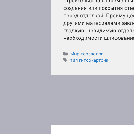
строительства современных
создания или покрытия стен
перед отделкой. Преимущес
другими материалами заклю
гладкую, невидимую отделк
необходимости шлифования
Рубрики
Мир переводов
Метки
тип гипсокартона