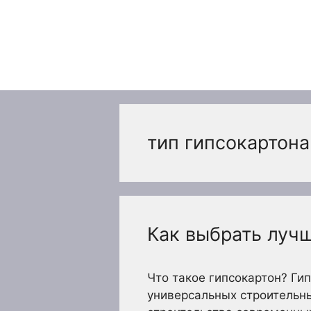
Перейти
к
содержимому
тип гипсокартона
Как выбрать лучш
Что такое гипсокартон? Ги
универсальных строительн