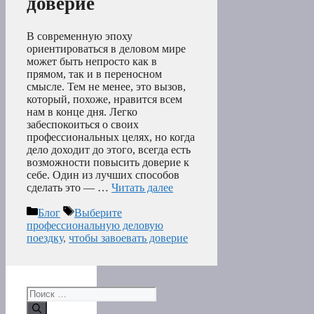
доверие
В современную эпоху
ориентироваться в деловом мире
может быть непросто как в
прямом, так и в переносном
смысле. Тем не менее, это вызов,
который, похоже, нравится всем
нам в конце дня. Легко
забеспокоиться о своих
профессиональных целях, но когда
дело доходит до этого, всегда есть
возможности повысить доверие к
себе. Один из лучших способов
сделать это — …
Читать далее
Рубрики
Метки
Блог
Выберите
профессиональную деловую
поездку
,
чтобы завоевать доверие
Поиск: