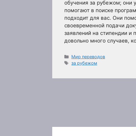
обучения за рубежом; они 
помогают в поиске програ
подходит для вас. Они пом
своевременной подачи доку
заявлений на стипендии и 
довольно много случаев, к
Рубрики
Мир переводов
Метки
за рубежом